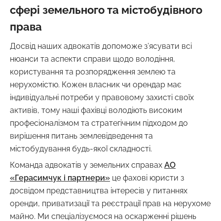
сфері земельного та містобудівного
права
Досвід наших адвокатів допоможе з’ясувати всі
нюанси та аспекти справи щодо володіння,
користування та розпорядження землею та
нерухомістю. Кожен власник чи орендар має
індивідуальні потреби у правовому захисті своїх
активів, тому наші фахівці володіють високим
професіоналізмом та стратегічним підходом до
вирішення питань землевідведення та
містобудування будь-якої складності.
Команда адвокатів у земельних справах
АО
«Герасимчук і партнери»
це фахові юристи з
досвідом представництва інтересів у питаннях
оренди, приватизації та реєстрації прав на нерухоме
майно. Ми спеціалізуємося на оскарженні рішень