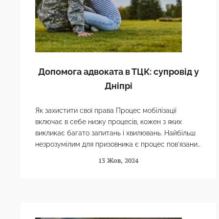
Допомога адвоката в ТЦК: супровід у
Дніпрі
Як захистити свої права Процес мобілізації
включає в себе низку процесів, кожен з яких
викликає багато запитань і хвилювань. Найбільш
незрозумілим для призовника є процес пов’язаний
з Територіальним центром комплектування…
13 Жов, 2024