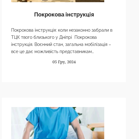
Покрокова інструкція
Покрокова інструкція: коли незаконно забрали в
ТЦК твого близького у Дніпрі Покрокова
інструкція. Воєнний стан, загальна мобілізація –
все це дає можливість представникам
Територіального центру комплектування разом з
03 Гру, 2024
Національною поліцією…