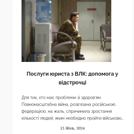
Послуги юриста з ВЛК: допомога у
відстрочці
Для тих, хто має проблеми зі здоров’ям
Повномасштабна війна, розв’язана російською
федерацією, на жаль, спричинила зростання
кількості людей, яким необхідно пройти військово-
лікарську експертизу. Військово-лікарська
13 Жов, 2024
експертиза – ВЛК, визначає придатність за