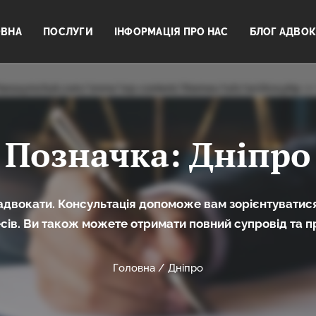
ОВНА
ПОСЛУГИ
ІНФОРМАЦІЯ ПРО НАС
БЛОГ АДВОК
erasymchuk.com/www/wp-content/themes/ssh/archive.php
on 
Позначка:
Дніпро
адвокати. Консультація допоможе вам зорієнтуватися
сів. Ви також можете отримати повний супровід та п
Головна
/
Дніпро