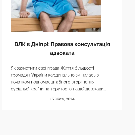
ВЛК в Дніпрі: Правова консультація
адвоката
Як захистити свої права Життя більшості
громадян України кардинально змінилась з
початком повномасштабного вторгнення
сусідньої країни на територію нашої держави.
Наразі діє особливий стан в Україні, а саме
13 Жов, 2024
воєнний стан….