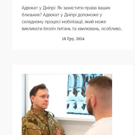
Адвокат у Дніпрі: Як захистити права ваших
близьких? Адвокат у Дніпрі допоможе у
складному процесі мобілізації, який може
викликати безліч питань та хвилювань, особливо
серед членів сімей військовозобов’язаних. Якщо
18 Гру, 2024
Ваш…