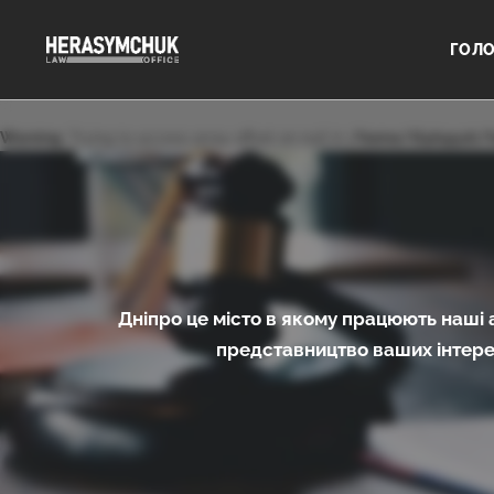
ГОЛ
Warning
: Trying to access array offset on null in
/home/tf469526/h
Дніпро це місто в якому працюють наші 
представництво ваших інтере