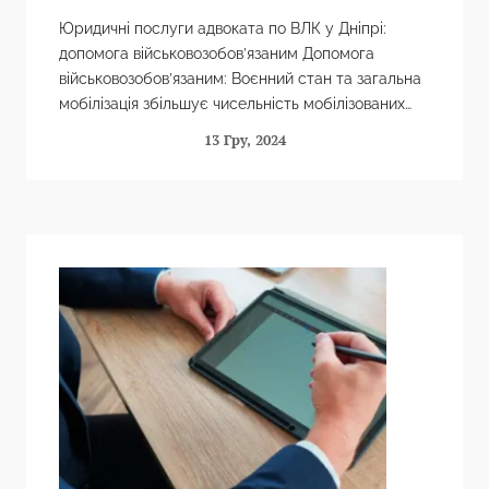
Юридичні послуги адвоката по ВЛК у Дніпрі:
допомога військовозобов’язаним Допомога
військовозобов’язаним: Воєнний стан та загальна
мобілізація збільшує чисельність мобілізованих
громадян. На військовому обліку перебувають:
13 Гру, 2024
Для військової служби ключовим моментом є…