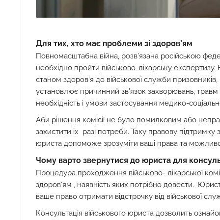
Для тих, хто має проблеми зі здоров’ям
Повномасштабна війна, розв’язана російською феде
необхідно пройти
військово-лікарську експертизу
.
станом здоров’я до військової служби призовників, 
установлює причинний зв’язок захворювань, травм (
необхідність і умови застосування медико-соціальн
Аби рішення комісії не було помилковим або неправ
захистити їх разі потреби. Таку правову підтримку 
юриста допоможе зрозуміти ваші права та можливо
Чому варто звернутися до юриста для консуль
Процедура проходження військово- лікарської коміс
здоров’ям , наявність яких потрібно довести. Юр
ваше право отримати відстрочку від військової служ
Консультація військового юриста дозволить ознай