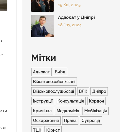
Герасимчука
15 Кві, 2025
Адвокат у Дніпрі
18 Гру, 2024
а
ає
Мітки
Адвокат
Виїзд
Військовозобов'язані
Військовослужбовці
ВЛК
Дніпро
Інструкції
Консультація
Кордон
тити
Кримінал
Медкомісія
Мобілізація
Оскарження
Права
Супровід
рав.
ТЦК
Юрист