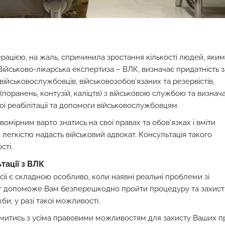
рацією, на жаль, спричинила зростання кількості людей, яким
 Військово-лікарська експертиза – ВЛК, визначає придатність з
військовослужбовців, військовозобов’язаних та резервістів,
поранень, контузій, каліцтв) з військовою службою та визнач
ої реабілітації та допомоги військовослужбовцям.
омірним варто знатись на свої правах та обов’язках і вміти
з легкістю надасть військовий адвокат. Консультація такого
сті.
тації з ВЛК
ії є складною особливо, коли наявні реальні проблеми зі
ист допоможе Вам безперешкодно пройти процедуру та захис
би, у разі такої можливості.
омитись з усіма правовими можливостям для захисту Ваших п