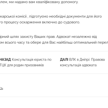
блем, ми надамо вам кваліфіковану допомогу.
арської комісії , підготуємо необхідні документи для його
го процесу оскарження включно до судового.
рний шлях захисту Ваших прав. Адвокат незалежно від
ом всього часу та обере для Вас найбільш оптимальний перел
НАЗАД
Консультація юриста по
ДАЛІ
ВЛК в Дніпрі: Правова
ТЦК для родин призовників
консультація адвоката
сь
.