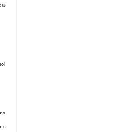
ови
я
ої
вид
ієї