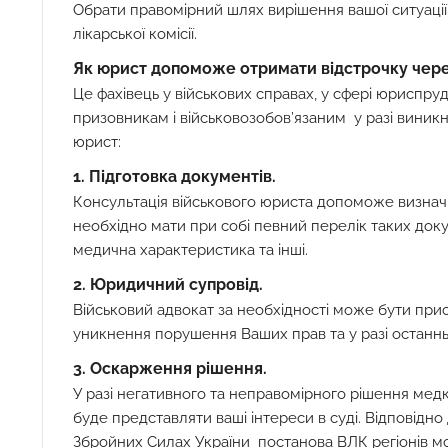
Обрати правомірний шлях вирішення вашої ситуації
лікарської комісії.
Як юрист допоможе отримати відстрочку чере
Це фахівець у військових справах, у сфері юриспру
призовникам і військовозобов’язаним у разі виникне
юрист:
1. Підготовка документів.
Консультація військового юриста допоможе визнач
необхідно мати при собі певний перелік таких доку
медична характеристика та інші.
2. Юридичний супровід.
Військовий адвокат за необхідності може бути прис
уникнення порушення Ваших прав та у разі останнь
3. Оскарження рішення.
У разі негативного та неправомірного рішення медко
буде представляти ваші інтереси в суді. Відповідно
Збройних Силах України постанова ВЛК регіонів м