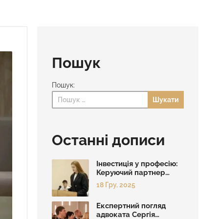
Пошук
Пошук:
Останні дописи
Інвестиція у професію:
Керуючий партнер
бюро Сергій
18 Гру, 2025
Герасимчук провів
фінал судових дебатів
Експертний погляд
на базі УМСФ
адвоката Сергія