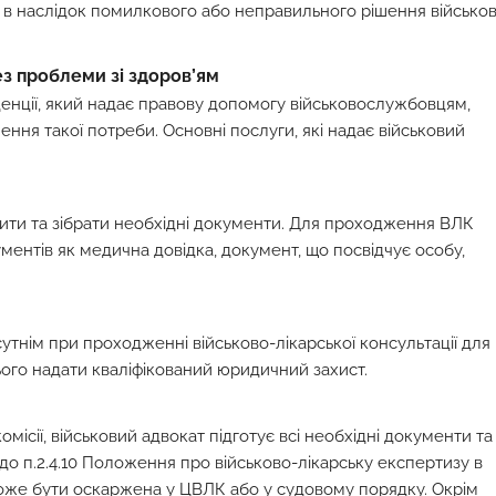
 в наслідок помилкового або неправильного рішення військо
з проблеми зі здоров’ям
денції, який надає правову допомогу військовослужбовцям,
ння такої потреби. Основні послуги, які надає військовий
ити та зібрати необхідні документи. Для проходження ВЛК
ментів як медична довідка, документ, що посвідчує особу,
утнім при проходженні військово-лікарської консультації для
ого надати кваліфікований юридичний захист.
місії, військовий адвокат підготує всі необхідні документи та
 до п.2.4.10 Положення про військово-лікарську експертизу в
оже бути оскаржена у ЦВЛК або у судовому порядку. Окрім