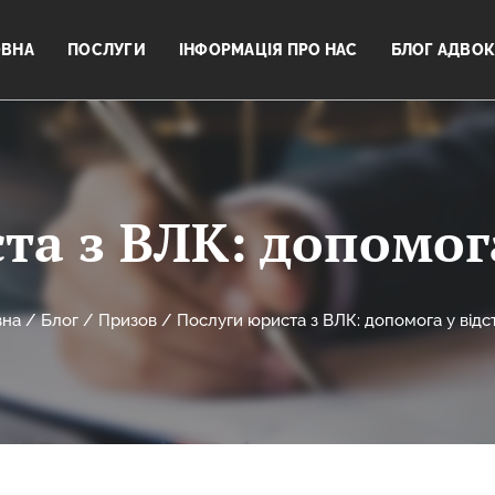
ОВНА
ПОСЛУГИ
ІНФОРМАЦІЯ ПРО НАС
БЛОГ АДВОК
та з ВЛК: допомога
вна
/
Блог
/
Призов
/
Послуги юриста з ВЛК: допомога у відс