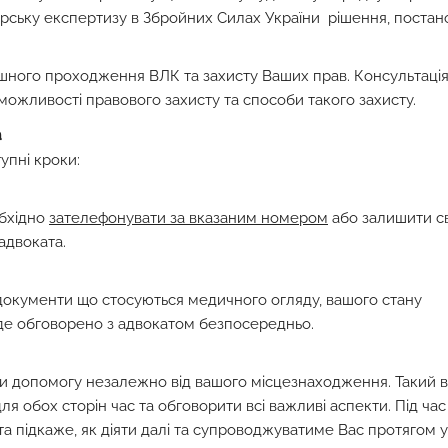
карську експертизу в Збройних Силах України рішення, постан
шного проходження ВЛК та захисту Ваших прав. Консультаці
можливості правового захисту та способи такого захисту.
а
упні кроки:
обхідно
зателефонувати за вказаним номером
або залишити св
адвоката.
 документи що стосуються медичного огляду, вашого стану
уде обговорено з адвокатом безпосередньо.
ти допомогу незалежно від вашого місцезнаходження. Такий 
я обох сторін час та обговорити всі важливі аспекти. Під час
та підкаже, як діяти далі та супроводжуватиме Вас протягом ус