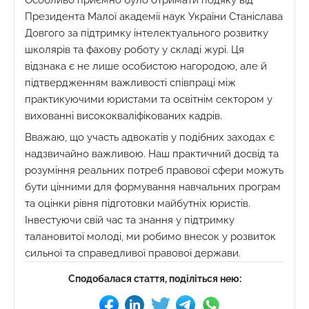
Особливо приємно було отримати подяку від
Президента Малої академії наук України Станіслава
Довгого за підтримку інтелектуального розвитку
школярів та фахову роботу у складі журі. Ця
відзнака є не лише особистою нагородою, але й
підтвердженням важливості співпраці між
практикуючими юристами та освітнім сектором у
вихованні висококваліфікованих кадрів.
Вважаю, що участь адвокатів у подібних заходах є
надзвичайно важливою. Наш практичний досвід та
розуміння реальних потреб правової сфери можуть
бути цінними для формування навчальних програм
та оцінки рівня підготовки майбутніх юристів.
Інвестуючи свій час та знання у підтримку
талановитої молоді, ми робимо внесок у розвиток
сильної та справедливої правової держави.
Сподобалася стаття, поділіться нею: