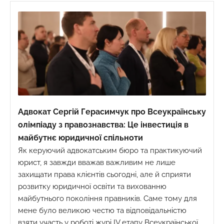
Aдвокат Сергій Герасимчук про Всеукраїнську
олімпіаду з правознавства: Це інвестиція в
майбутнє юридичної спільноти
Як керуючий адвокатським бюро та практикуючий
юрист, я завжди вважав важливим не лише
захищати права клієнтів сьогодні, але й сприяти
розвитку юридичної освіти та вихованню
майбутнього покоління правників. Саме тому для
мене було великою честю та відповідальністю
взяти участь у роботі журі IV етапу Всеукраїнської