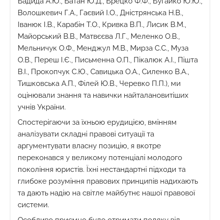
Бадида А.Ю., Батан Ю.Д., Брецко Ф.Ф., Бугайко Ю.Ю.,
Волошкевич Г.А., Гаєвий І.О., Дністрянська Н.В.,
Іванюк І.В., Карабін Т.О., Кривка В.П., Лисик В.М.,
Майорський В.В., Матвєєва Л.Г., Меленко О.В.,
Мельничук О.Ф., Менджул М.В., Мирза С.С., Муза
О.В., Переш І.Є., Письменна О.П., Пікалюк А.І., Пішта
В.І., Прокопчук С.Ю., Савицька О.А., Силенко В.А.,
Тишковська А.П., Філей Ю.В., Черевко П.П.), ми
оцінювали знання та навички найталановитіших
учнів України.
Спостерігаючи за їхньою ерудицією, вмінням
аналізувати складні правові ситуації та
аргументувати власну позицію, я вкотре
переконався у великому потенціалі молодого
покоління юристів. Їхні нестандартні підходи та
глибоке розуміння правових принципів надихають
та дають надію на світле майбутнє нашої правової
системи.